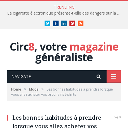
TRENDING
La cigarette électronique présente-t-elle des dangers sur la santé?
Twitter
Facebook
LinkedIn
Pinterest
RSS
Circ
8
, votre
magazine
généraliste
NAVIGATE
»
»
Home
Mode
Les bonnes habitudes à prendre lorsque
vous allez acheter vos prochains t-shirts
Les bonnes habitudes à prendre
0
lorsque vous allez acheter vos