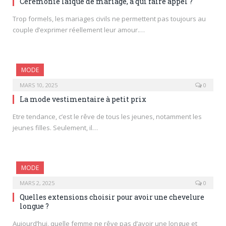
Cérémonie laïque de mariage, à qui faire appel ?
Trop formels, les mariages civils ne permettent pas toujours au
couple d’exprimer réellement leur amour.…
MODE
MARS 10, 2025
0
La mode vestimentaire à petit prix
Etre tendance, c’est le rêve de tous les jeunes, notamment les
jeunes filles. Seulement, il…
MODE
MARS 2, 2025
0
Quelles extensions choisir pour avoir une chevelure
longue ?
Aujourd’hui, quelle femme ne rêve pas d’avoir une longue et