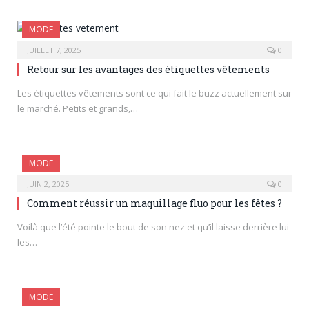
MODE
JUILLET 7, 2025
0
Retour sur les avantages des étiquettes vêtements
Les étiquettes vêtements sont ce qui fait le buzz actuellement sur
le marché. Petits et grands,…
MODE
JUIN 2, 2025
0
Comment réussir un maquillage fluo pour les fêtes ?
Voilà que l’été pointe le bout de son nez et qu’il laisse derrière lui
les…
MODE