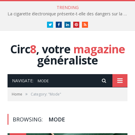
TRENDING
La cigarette électronique présente-t-elle des dangers sur la santé?
Twitter
Facebook
LinkedIn
Pinterest
RSS
Circ
8
, votre
magazine
généraliste
NAVIGATE:
MODE
»
Home
Category: "Mode"
BROWSING:
MODE