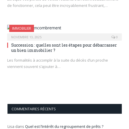
de fonctionner, cela peut être incroyablement frustrant,…
IMMOBILIER
NOVEMBRE 13, 2025
0
Succession : quelles sont les étapes pour débarrasser
un bien immobilier ?
Les formalités à accomplir à la suite du décès d’un proche
viennent souvent s’ajouter à…
COMMENTAIRES RÉCENTS
Lisa
dans
Quel est l’intérêt du regroupement de prêts ?