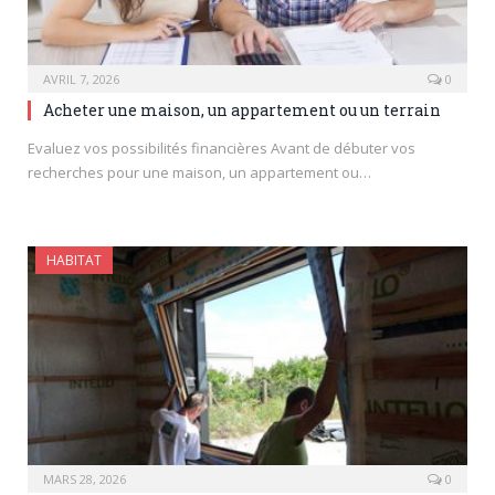
AVRIL 7, 2026
0
Acheter une maison, un appartement ou un terrain
Evaluez vos possibilités financières Avant de débuter vos
recherches pour une maison, un appartement ou…
HABITAT
MARS 28, 2026
0