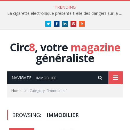
TRENDING
Conseils déco après un déménagement
Twitter
Facebook
LinkedIn
Pinterest
RSS
Circ
8
, votre
magazine
généraliste
NAVIGATE:
IMMOBILIER
»
Home
Category: "Immobilier"
BROWSING:
IMMOBILIER