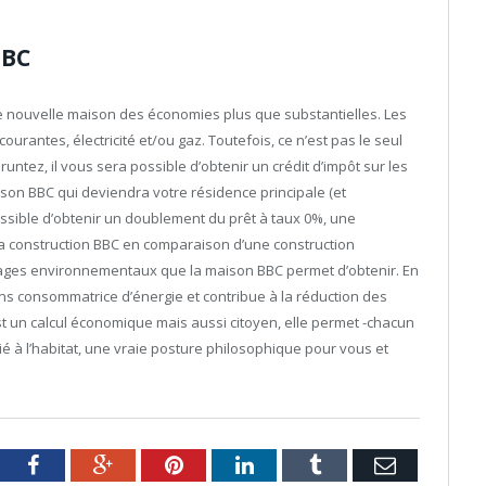
BBC
tre nouvelle maison des économies plus que substantielles. Les
urantes, électricité et/ou gaz. Toutefois, ce n’est pas le seul
ntez, il vous sera possible d’obtenir un crédit d’impôt sur les
ison BBC qui deviendra votre résidence principale (et
ssible d’obtenir un doublement du prêt à taux 0%, une
a construction BBC en comparaison d’une construction
antages environnementaux que la maison BBC permet d’obtenir. En
ins consommatrice d’énergie et contribue à la réduction des
t un calcul économique mais aussi citoyen, elle permet -chacun
ié à l’habitat, une vraie posture philosophique pour vous et
tter
Facebook
Google+
Pinterest
LinkedIn
Tumblr
Email