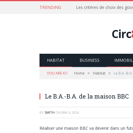
TRENDING
Les critères de choix des goo
Circ
HABITAT
BUSINESS
IMMOBIL
»
»
YOU ARE AT:
Home
Habitat
Le B.A.-B.A
Le B.A.-B.A. de la maison BBC
BY
SMITH
ON
MAI 5, 2026
Réaliser une maison BBC va devenir dans un futu