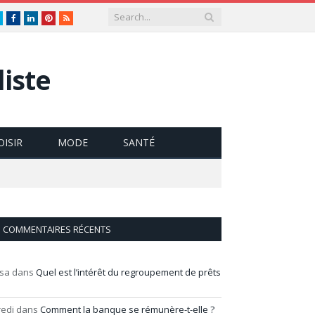
Twitter
Facebook
LinkedIn
Pinterest
RSS
iste
OISIR
MODE
SANTÉ
COMMENTAIRES RÉCENTS
isa
dans
Quel est l’intérêt du regroupement de prêts
redi
dans
Comment la banque se rémunère-t-elle ?