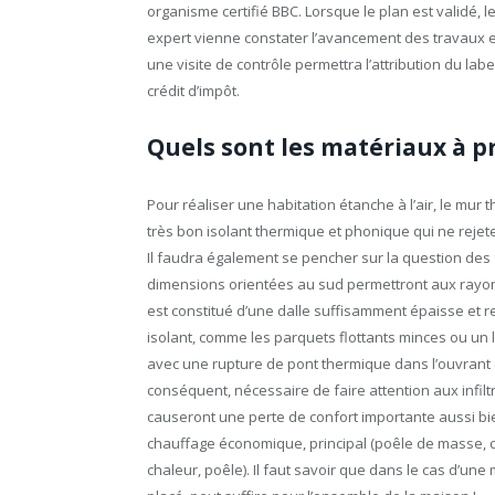
organisme certifié BBC. Lorsque le plan est validé
expert vienne constater l’avancement des travaux 
une visite de contrôle permettra l’attribution du lab
crédit d’impôt.
Quels sont les matériaux à pr
Pour réaliser une habitation étanche à l’air, le mur
très bon isolant thermique et phonique qui ne reje
Il faudra également se pencher sur la question des f
dimensions orientées au sud permettront aux rayons 
est constitué d’une dalle suffisamment épaisse et r
isolant, comme les parquets flottants minces ou un 
avec une rupture de pont thermique dans l’ouvrant et
conséquent, nécessaire de faire attention aux infiltr
causeront une perte de confort importante aussi bi
chauffage économique, principal (poêle de masse, 
chaleur, poêle). Il faut savoir que dans le cas d’un