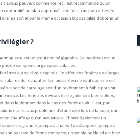
, les travaux peuvent commencer et il est recommandé qu’un
en conformité au plan approuvé. Une fois la maison achevée,
el à la maison et par la même occasion la possibilité d’obtenir un
ivilégier ?
 thermopierre est un atout non négligeable. Ce matériau est un
te pas de composés organiques volatiles.
enêtres qui se révèle capitale. En effet, des fenêtres de larges
solaires de réchauffer la maison. Ceci ne vaut que si le sol
evêtue soit de carrelage soit d’un revêtement à faible pouvoir
lino mince. Les fenêtres devront être également bien isolées,
 dans le dormant dans le cas des fenêtres alu. Il est, par
ations d’air et aux problèmes d’étanchéité lors de la pose, qui
en en chauffage qu’en acoustique. Choisir également un
chaudière à granulé, pompe à chaleur) ou d’appoint (pompe à
e maison passive de forme compacte, un simple poêle s’il est bien