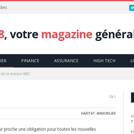
dies
8
, votre
magazine
général
IER
FINANCE
ASSURANCE
HIGH TECH
L
. de la maison BBC
0
HABITAT
,
IMMOBILIER
L
?
r proche une obligation pour toutes les nouvelles
F