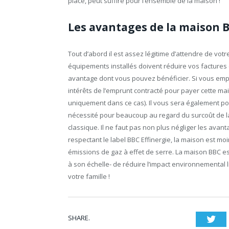
placé, peut suffire pour l’ensemble de la maison !
Les avantages de la maison 
Tout d’abord il est assez légitime d’attendre de vo
équipements installés doivent réduire vos factures co
avantage dont vous pouvez bénéficier. Si vous empru
intérêts de l’emprunt contracté pour payer cette ma
uniquement dans ce cas). Il vous sera également po
nécessité pour beaucoup au regard du surcoût de l
classique. Il ne faut pas non plus négliger les av
respectant le label BBC Effinergie, la maison est mo
émissions de gaz à effet de serre. La maison BBC es
à son échelle- de réduire l’impact environnemental l
votre famille !
SHARE.
Twi