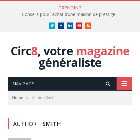
TRENDING
Conseils pour l’achat d’une maison de prestige
Twitter
Facebook
LinkedIn
Pinterest
RSS
Circ
8
, votre
magazine
généraliste
NAVIGATE
»
Home
Author: Smith
AUTHOR
SMITH