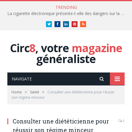
TRENDING
La cigarette électronique présente-t-elle des dangers sur la santé?
Twitter
Facebook
LinkedIn
Pinterest
RSS
Circ
8
, votre
magazine
généraliste
NAVIGATE
»
»
Home
Santé
Consulter une diététicienne pour réussir
son régime minceur
Consulter une diététicienne pour
0
réussir son régime minceur