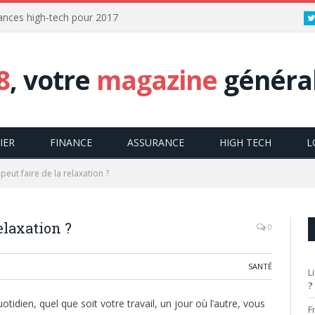
dances high-tech pour 2017
8
, votre
magazine
général
IER
FINANCE
ASSURANCE
HIGH TECH
L
peut faire de la relaxation ?
elaxation ?
0
SANTÉ
L
?
otidien, quel que soit votre travail, un jour où l’autre, vous
F