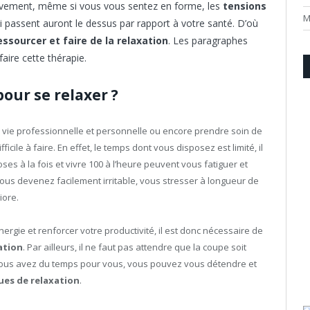
ctivement, même si vous vous sentez en forme, les
tensions
M
i passent auront le dessus par rapport à votre santé. D’où
essourcer et faire de la relaxation
. Les paragraphes
aire cette thérapie.
our se relaxer ?
er vie professionnelle et personnelle ou encore prendre soin de
icile à faire. En effet, le temps dont vous disposez est limité, il
es à la fois et vivre 100 à l’heure peuvent vous fatiguer et
Vous devenez facilement irritable, vous stresser à longueur de
iore.
nergie et renforcer votre productivité, il est donc nécessaire de
ation
. Par ailleurs, il ne faut pas attendre que la coupe soit
 vous avez du temps pour vous, vous pouvez vous détendre et
ues de relaxation
.