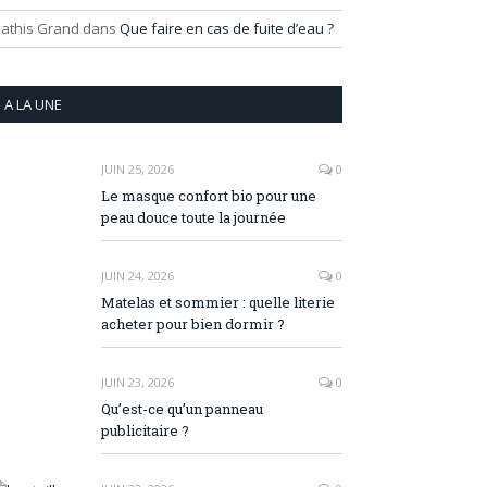
athis Grand
dans
Que faire en cas de fuite d’eau ?
A LA UNE
JUIN 25, 2026
0
Le masque confort bio pour une
peau douce toute la journée
JUIN 24, 2026
0
Matelas et sommier : quelle literie
acheter pour bien dormir ?
JUIN 23, 2026
0
Qu’est-ce qu’un panneau
publicitaire ?