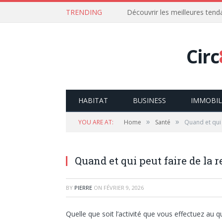
TRENDING
Découvrir les meilleures ten
Circ
HABITAT
BUSINESS
IMMOBIL
»
»
YOU ARE AT:
Home
Santé
Quand et qui 
Quand et qui peut faire de la r
BY
PIERRE
ON
FÉVRIER 9, 2026
Quelle que soit l’activité que vous effectuez au qu