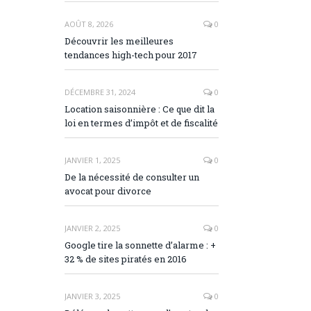
AOÛT 8, 2026
0
Découvrir les meilleures
tendances high-tech pour 2017
DÉCEMBRE 31, 2024
0
Location saisonnière : Ce que dit la
loi en termes d’impôt et de fiscalité
JANVIER 1, 2025
0
De la nécessité de consulter un
avocat pour divorce
JANVIER 2, 2025
0
Google tire la sonnette d’alarme : +
32 % de sites piratés en 2016
JANVIER 3, 2025
0