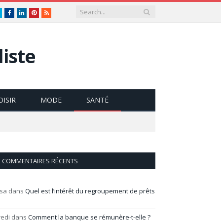
Twitter
Facebook
LinkedIn
Pinterest
RSS
iste
OISIR
MODE
SANTÉ
COMMENTAIRES RÉCENTS
isa
dans
Quel est l’intérêt du regroupement de prêts
redi
dans
Comment la banque se rémunère-t-elle ?