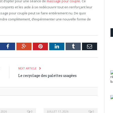
est d’opter pour une séance de
massage pour couple
.
Ce
onjoints et les aide à se redécouvrir tout en renforçant leur
massage pour couple peut se faire entièrement nu. De quoi
endre complètement, d’expérimenter une nouvelle forme de
tter
Facebook
Google+
Pinterest
LinkedIn
Tumblr
Email
E
NEXT ARTICLE
?
Le recyclage des palettes usagées
, 2026
0
JUILLET 17, 2026
0