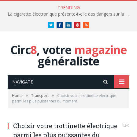
TRENDING
La cigarette électronique présente-t-elle des dangers sur la santé?
Twitter
Facebook
LinkedIn
Pinterest
RSS
Circ
8
, votre
magazine
généraliste
NAVIGATE
»
»
Home
Transport
Choisir votre trottinette électrique
parmi les plus puissantes du moment
Choisir votre trottinette électrique
0
parmi les plus puissantes du