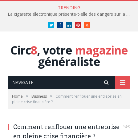
TRENDING
La cigarette électronique présente-t-elle des dangers sur la santé?
Twitter
Facebook
LinkedIn
Pinterest
RSS
Circ
8
, votre
magazine
généraliste
NAVIGATE
»
»
Home
Business
Comment renflouer une entreprise en
pleine crise financière ?
Comment renflouer une entreprise
0
en pleine crise financière ?