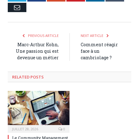
Email
PREVIOUS ARTICLE
NEXT ARTICLE
Marc-Arthur Kohn,
Comment réagir
Une passion qui est
face à un
devenue un métier
cambriolage ?
RELATED POSTS
JUILLET 28, 2026
0
Le Community Management