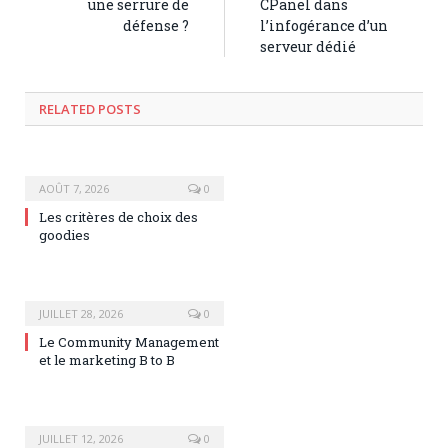
une serrure de
CPanel dans
défense ?
l’infogérance d’un
serveur dédié
RELATED POSTS
AOÛT 7, 2026
0
Les critères de choix des
goodies
JUILLET 28, 2026
0
Le Community Management
et le marketing B to B
JUILLET 12, 2026
0