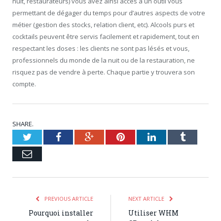
nuit, restaurateurs) vous avez ainsi accès à un outil vous
permettant de dégager du temps pour d’autres aspects de votre
métier (gestion des stocks, relation client, etc). Alcools purs et
cocktails peuvent être servis facilement et rapidement, tout en
respectant les doses : les clients ne sont pas lésés et vous,
professionnels du monde de la nuit ou de la restauration, ne
risquez pas de vendre à perte. Chaque partie y trouvera son
compte.
SHARE.
Twitter
Facebook
Google+
Pinterest
LinkedIn
Tumblr
Email
PREVIOUS ARTICLE
NEXT ARTICLE
Pourquoi installer
Utiliser WHM