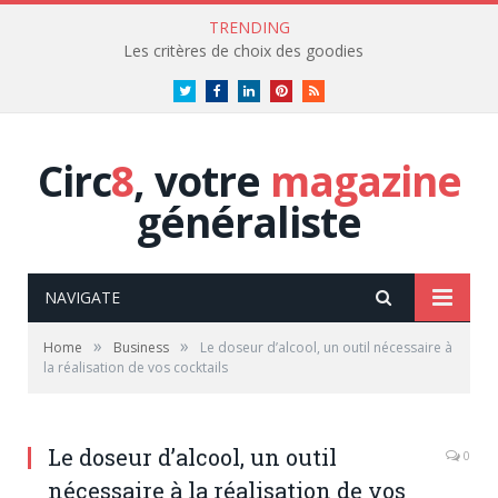
TRENDING
Les critères de choix des goodies
Twitter
Facebook
LinkedIn
Pinterest
RSS
Circ
8
, votre
magazine
généraliste
NAVIGATE
»
»
Home
Business
Le doseur d’alcool, un outil nécessaire à
la réalisation de vos cocktails
Le doseur d’alcool, un outil
0
nécessaire à la réalisation de vos