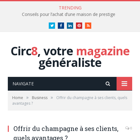
TRENDING
Conseils pour l’achat d’une maison de prestige
Twitter
Facebook
LinkedIn
Pinterest
RSS
Circ
8
, votre
magazine
généraliste
NAVIGATE
»
»
Home
Business
Offrir du champagne à ses clients, quels
avantages ?
Offrir du champagne à ses clients,
0
quels avantages ?