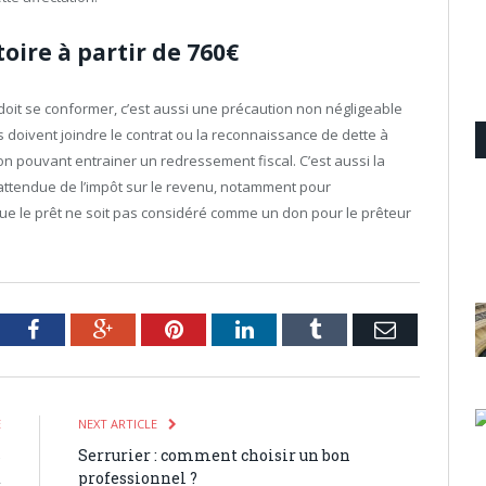
toire à partir de 760€
 doit se conformer, c’est aussi une précaution non négligeable
s doivent joindre le contrat ou la reconnaissance de dette à
ion pouvant entrainer un redressement fiscal. C’est aussi la
attendue de l’impôt sur le revenu, notamment pour
ue le prêt ne soit pas considéré comme un don pour le prêteur
tter
Facebook
Google+
Pinterest
LinkedIn
Tumblr
Email
E
NEXT ARTICLE
s
Serrurier : comment choisir un bon
t
professionnel ?