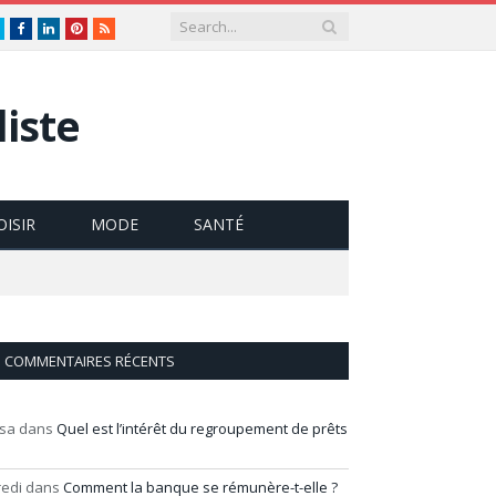
Twitter
Facebook
LinkedIn
Pinterest
RSS
iste
OISIR
MODE
SANTÉ
COMMENTAIRES RÉCENTS
isa
dans
Quel est l’intérêt du regroupement de prêts
redi
dans
Comment la banque se rémunère-t-elle ?