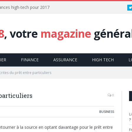
dances high-tech pour 2017
8
, votre
magazine
général
IER
FINANCE
ASSURANCE
HIGH TECH
L
rites du prêt entre particuliers
particuliers
0
BUSINESS
L
?
tourner à la source en optant davantage pour le prêt entre
F