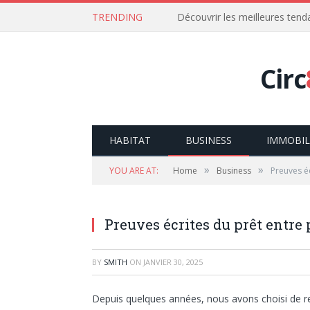
TRENDING
Découvrir les meilleures ten
Circ
HABITAT
BUSINESS
IMMOBIL
»
»
YOU ARE AT:
Home
Business
Preuves éc
Preuves écrites du prêt entre 
BY
SMITH
ON
JANVIER 30, 2025
Depuis quelques années, nous avons choisi de re