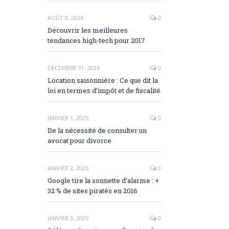
AOÛT 8, 2026
0
Découvrir les meilleures
tendances high-tech pour 2017
DÉCEMBRE 31, 2024
0
Location saisonnière : Ce que dit la
loi en termes d’impôt et de fiscalité
JANVIER 1, 2025
0
De la nécessité de consulter un
avocat pour divorce
JANVIER 2, 2025
0
Google tire la sonnette d’alarme : +
32 % de sites piratés en 2016
JANVIER 3, 2025
0