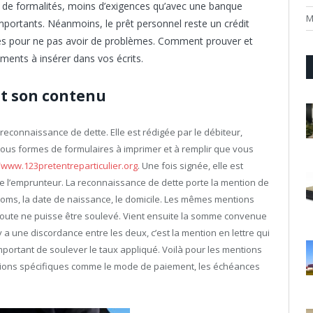
s de formalités, moins d’exigences qu’avec une banque
M
importants. Néanmoins, le prêt personnel reste un crédit
ières pour ne pas avoir de problèmes. Comment prouver et
léments à insérer dans vos écrits.
et son contenu
reconnaissance de dette. Elle est rédigée par le débiteur,
 sous formes de formulaires à imprimer et à remplir que vous
//www.123pretentreparticulier.org
. Une fois signée, elle est
e l’emprunteur. La reconnaissance de dette porte la mention de
noms, la date de naissance, le domicile. Les mêmes mentions
doute ne puisse être soulevé. Vient ensuite la somme convenue
l y a une discordance entre les deux, c’est la mention en lettre qui
t important de soulever le taux appliqué. Voilà pour les mentions
tions spécifiques comme le mode de paiement, les échéances