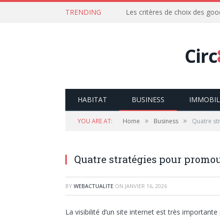
TRENDING
Les critères de choix des goo
Circ
HABITAT
BUSINESS
IMMOBIL
»
»
YOU ARE AT:
Home
Business
Quatre st
Quatre stratégies pour promou
BY
WEBACTUALITE
ON
JANVIER 16, 2026
La visibilité d’un site internet est très importan