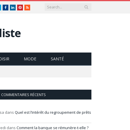
Twitter
Facebook
LinkedIn
Pinterest
RSS
iste
OISIR
MODE
SANTÉ
COMMENTAIRES RÉCENTS
isa
dans
Quel est l’intérêt du regroupement de prêts
redi
dans
Comment la banque se rémunère-t-elle ?