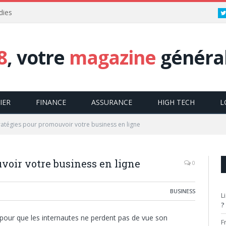
dies
8
, votre
magazine
général
IER
FINANCE
ASSURANCE
HIGH TECH
L
ratégies pour promouvoir votre business en ligne
voir votre business en ligne
0
BUSINESS
L
?
te pour que les internautes ne perdent pas de vue son
F