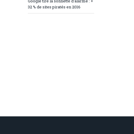
Google tire la sonnette d’alarme : +
32 % de sites piratés en 2016