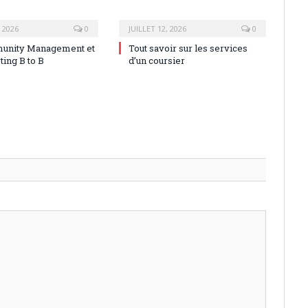
, 2026
0
JUILLET 12, 2026
0
unity Management et
Tout savoir sur les services
ting B to B
d’un coursier