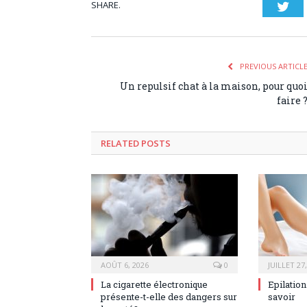
SHARE.
Twi
PREVIOUS ARTICL
Un repulsif chat à la maison, pour quo
faire 
RELATED POSTS
AOÛT 6, 2026
0
JUILLET 27
La cigarette électronique
Epilation
présente-t-elle des dangers sur
savoir