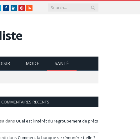
Twitter
Facebook
LinkedIn
Pinterest
RSS
iste
OISIR
MODE
SANTÉ
COMMENTAIRES RÉCENTS
isa
dans
Quel est l’intérêt du regroupement de prêts
redi
dans
Comment la banque se rémunère-t-elle ?