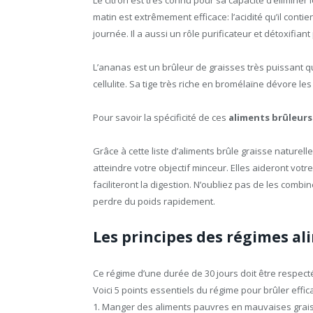
matin est extrêmement efficace: l’acidité qu’il con
journée. Il a aussi un rôle purificateur et détoxifian
L’ananas est un brûleur de graisses très puissant q
cellulite. Sa tige très riche en bromélaïne dévore les
Pour savoir la spécificité de ces
aliments brûleurs
Grâce à cette liste d’aliments brûle graisse naturell
atteindre votre objectif minceur. Elles aideront vot
faciliteront la digestion. N’oubliez pas de les combi
perdre du poids rapidement.
Les principes des régimes al
Ce régime d’une durée de 30 jours doit être respecté
Voici 5 points essentiels du régime pour brûler effic
1. Manger des aliments pauvres en mauvaises grai