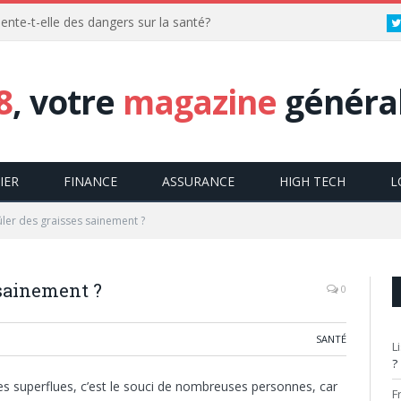
ente-t-elle des dangers sur la santé?
8
, votre
magazine
général
IER
FINANCE
ASSURANCE
HIGH TECH
L
er des graisses sainement ?
sainement ?
0
SANTÉ
L
?
es superflues, c’est le souci de nombreuses personnes, car
F