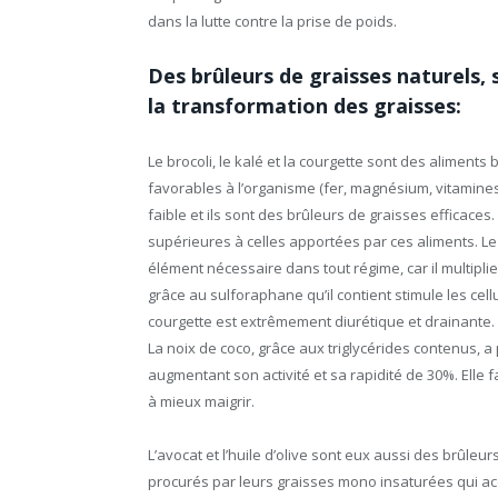
dans la lutte contre la prise de poids.
Des brûleurs de graisses naturels,
la transformation des graisses:
Le brocoli, le kalé et la courgette sont des aliment
favorables à l’organisme (fer, magnésium, vitamines
faible et ils sont des brûleurs de graisses efficaces
supérieures à celles apportées par ces aliments. Le
élément nécessaire dans tout régime, car il multiplie
grâce au sulforaphane qu’il contient stimule les cell
courgette est extrêmement diurétique et drainante.
La noix de coco, grâce aux triglycérides contenus, 
augmentant son activité et sa rapidité de 30%. Elle fai
à mieux maigrir.
L’avocat et l’huile d’olive sont eux aussi des brûleu
procurés par leurs graisses mono insaturées qui acce