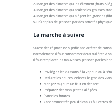
2. Manger des aliments qui les éliminent (fruits & l
3. Manger des aliments qui brûlent les graisses sto
4. Manger des aliments qui piègent les graisses (fib
5. Brûler plus de graisses par des activités physiqu
La marche à suivre
Suivre des régimes ne signifie pas arrêter de cons
normalement, il faut consommer deux cuillères à so
Il faut remplacer les mauvaises graisses par les bon
Privilégiez les cuissons à la vapeur, ou à l’ét
Réduire les sauces, enlevez le gras des via
Mangez toujours un fruit en dessert
Préparez des vinaigrettes allégées
Évitez les fritures
Consommez très peu d’alcool (1 à 2 verres 