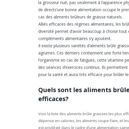
la grosseur nuit, pas seulement à l’apparence phy
de directs’une bonne alimentation occupe le premi
cas des aliments brûleurs de graisse naturels.
Alliés efficaces des régimes alimentaires, les br
diversité permet d’avoir beaucoup à choisir tout 
compléments alimentaires s’y ajoutent.
Il existe plusieurs variétés d’aliments brûle grai
agrumes. Ces derniers contiennent une forte ten
l’organisme en cas de fatigues, cette vitamine p
des séances d’exercices continus. Ils permettent 
pour la santé et aussi très efficace pour brûler le
Quels sont les aliments brûle
efficaces?
Voici la liste des aliments brûle graisses les plus ef
dépense en calories, les aliments coupe-faim, et le
est privilégié dans le cadre d’une alimentation sain