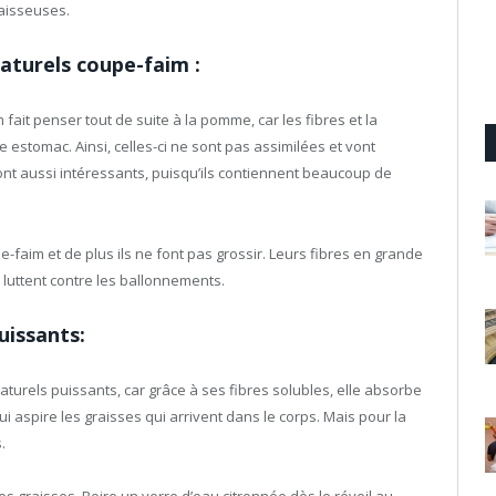
raisseuses.
naturels coupe-faim :
fait penser tout de suite à la pomme, car les fibres et la
e estomac. Ainsi, celles-ci ne sont pas assimilées et vont
sont aussi intéressants, puisqu’ils contiennent beaucoup de
faim et de plus ils ne font pas grossir. Leurs fibres en grande
t luttent contre les ballonnements.
uissants:
aturels puissants, car grâce à ses fibres solubles, elle absorbe
i aspire les graisses qui arrivent dans le corps. Mais pour la
.
les graisses. Boire un verre d’eau citronnée dès le réveil au