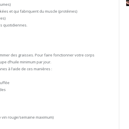
égumes)
ckées et qui fabriquent du muscle (protéines)
res)
es quotidiennes.
ommer des graisses. Pour faire fonctionner votre corps
upe d’huile minimum par jour.
nes à l’aide de ces manières :
ouffée
ndes
de vin rouge/semaine maximum)