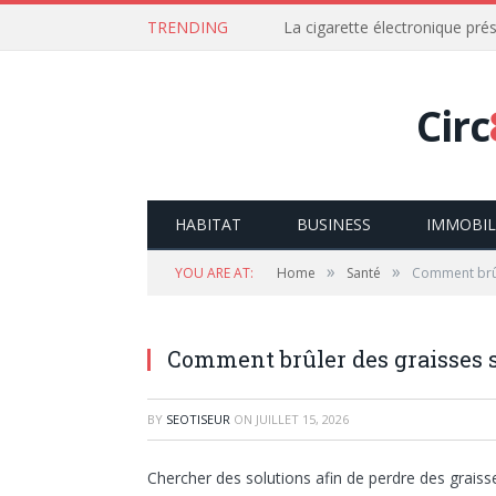
TRENDING
La cigarette électronique prés
Circ
HABITAT
BUSINESS
IMMOBIL
»
»
YOU ARE AT:
Home
Santé
Comment brûl
Comment brûler des graisses 
BY
SEOTISEUR
ON
JUILLET 15, 2026
Chercher des solutions afin de perdre des graiss