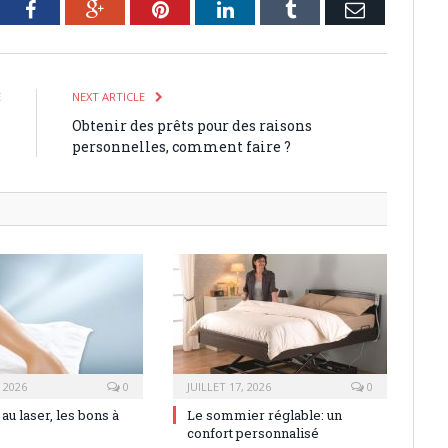
tter
Facebook
Google+
Pinterest
LinkedIn
Tumblr
Email
E
NEXT ARTICLE
i
Obtenir des prêts pour des raisons
?
personnelles, comment faire ?
, 2026
0
JUILLET 17, 2026
0
 au laser, les bons à
Le sommier réglable: un
confort personnalisé