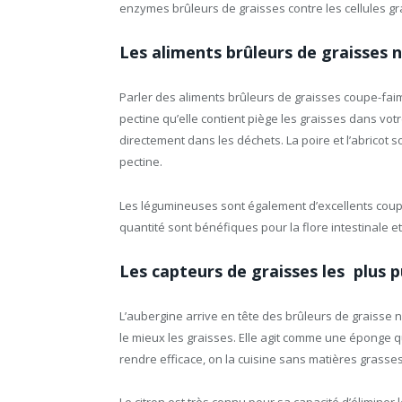
enzymes brûleurs de graisses contre les cellules g
Les aliments brûleurs de graisses 
Parler des aliments brûleurs de graisses coupe-faim 
pectine qu’elle contient piège les graisses dans votr
directement dans les déchets. La poire et l’abricot 
pectine.
Les légumineuses sont également d’excellents coupe-
quantité sont bénéfiques pour la flore intestinale e
Les capteurs de graisses les plus p
L’aubergine arrive en tête des brûleurs de graisse n
le mieux les graisses. Elle agit comme une éponge qu
rendre efficace, on la cuisine sans matières grasses
Le citron est très connu pour sa capacité d’éliminer 