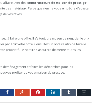
es affaire avec des
constructeurs de maison de prestige
ualité des matériaux. Parce que rien ne vous empêche d’acheter
ge de vos rêves.
ez à faire une offre. Il y’a toujours moyen de négocier le prix
er par écrit votre offre. Consultez un notaire afin de faire le
ette propriété. Le notaire s’assurera de mettre toutes les
tre déménagement et faites les démarches pour les
pouvez profiter de votre maison de prestige.
tter
Facebook
Google+
Pinterest
LinkedIn
Tumblr
Email