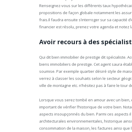
Renseignez-vous sur les différents taux hypothécair
propositions de façon globale notamment les assura
frais.Il faudra ensuite s’interroger sur sa capacité 
financier est résolu, prenez votre agenda et notez l
Avoir recours à des spéciali
Qui dit bien immobilier de prestige dit spécialiste.
biens immobiliers de prestige. Cet agent saura établi
soumise. Par exemple quartier désiré style de maiso
verrez à classer les souhaits selon le secteur gé
ville de montagne etc. n’hésitez pas à faire le tour 
Lorsque vous serez tombé en amour avec un bien, cer
important de vérifier l’historique de votre bien. No
aspects insoupçonnés du bien. Parmi ces aspects il 
architecturales environnementales, historique ainsi
consommation de la maison, les factures ainsi que le