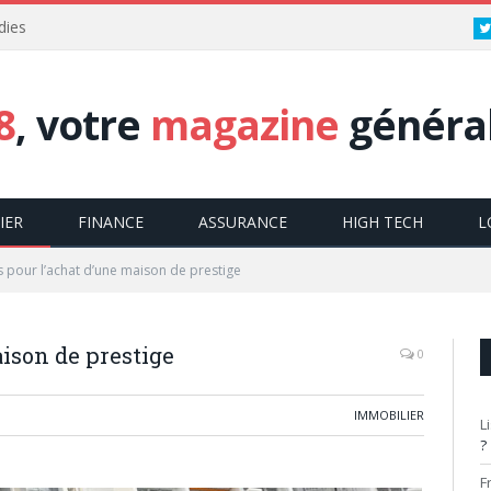
dies
8
, votre
magazine
général
IER
FINANCE
ASSURANCE
HIGH TECH
L
s pour l’achat d’une maison de prestige
aison de prestige
0
IMMOBILIER
L
?
F