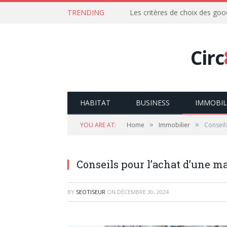
TRENDING
Les critères de choix des goo
Circ
HABITAT
BUSINESS
IMMOBIL
»
»
YOU ARE AT:
Home
Immobilier
Conseil
Conseils pour l’achat d’une m
BY
SEOTISEUR
ON
DÉCEMBRE 30, 2024