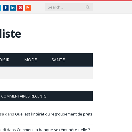
Twitter
Facebook
LinkedIn
Pinterest
RSS
iste
OISIR
MODE
SANTÉ
COMMENTAIRES RÉCENTS
isa
dans
Quel est l’intérêt du regroupement de prêts
redi
dans
Comment la banque se rémunère-t-elle ?