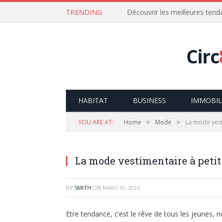
TRENDING
Découvrir les meilleures ten
Circ
HABITAT
BUSINESS
IMMOBIL
»
»
YOU ARE AT:
Home
Mode
La mode vest
La mode vestimentaire à petit
BY
SMITH
ON
MARS 10, 2025
Etre tendance, c’est le rêve de tous les jeunes, n