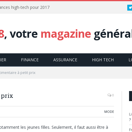
dances high-tech pour 2017
8
, votre
magazine
général
IER
FINANCE
ASSURANCE
HIGH TECH
L
imentaire à petit prix
 prix
0
MODE
L
?
otamment les jeunes filles. Seulement, il faut aussi être à
F