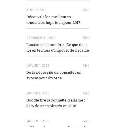
AOÛT 8, 2026
0
Découvrir les meilleures
tendances high-tech pour 2017
DÉCEMBRE 31, 2024
0
Location saisonnière : Ce que dit la
loi en termes d’impôt et de fiscalité
JANVIER 1, 2025
0
De la nécessité de consulter un
avocat pour divorce
JANVIER 2, 2025
0
Google tire la sonnette d’alarme : +
32 % de sites piratés en 2016
JANVIER 3, 2025
0