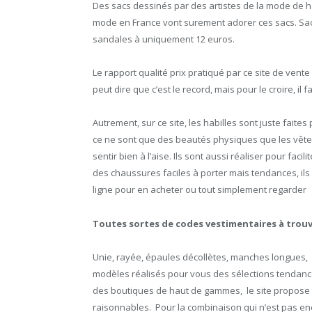
Des sacs dessinés par des artistes de la mode de h
mode en France vont surement adorer ces sacs. Sac
sandales à uniquement 12 euros.
Le rapport qualité prix pratiqué par ce site de vent
peut dire que c’est le record, mais pour le croire, il fau
Autrement, sur ce site, les habilles sont juste faite
ce ne sont que des beautés physiques que les vête
sentir bien à l’aise. Ils sont aussi réaliser pour f
des chaussures faciles à porter mais tendances, il
ligne pour en acheter ou tout simplement regarder
Toutes sortes de codes vestimentaires à trouve
Unie, rayée, épaules décollètes, manches longues, fl
modèles réalisés pour vous des sélections tendance
des boutiques de haut de gammes, le site propose t
raisonnables. Pour la combinaison qui n’est pas en