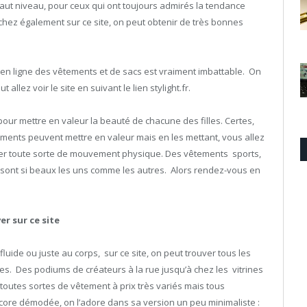
aut niveau, pour ceux qui ont toujours admirés la tendance
hez également sur ce site, on peut obtenir de très bonnes
e en ligne des vêtements et de sacs est vraiment imbattable. On
t allez voir le site en suivant le lien stylight.fr.
s pour mettre en valeur la beauté de chacune des filles. Certes,
ments peuvent mettre en valeur mais en les mettant, vous allez
aciliter toute sorte de mouvement physique. Des vêtements sports,
s sont si beaux les uns comme les autres. Alors rendez-vous en
r sur ce site
uide ou juste au corps, sur ce site, on peut trouver tous les
s. Des podiums de créateurs à la rue jusqu’à chez les vitrines
outes sortes de vêtement à prix très variés mais tous
core démodée, on l’adore dans sa version un peu minimaliste :