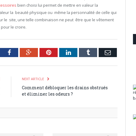
cessoires
bien choisi lui permet de mettre en valeur la
aleur la beauté physique ou même la personnalité de celle qui
ur le site, une telle combinaison ne peut être que le vêtement
pour le croire.
tter
Facebook
Google+
Pinterest
LinkedIn
Tumblr
Email
E
NEXT ARTICLE
e
Comment débloquer les drains obstrués
e
et éliminer les odeurs ?