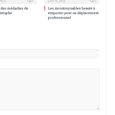
 2026
0
JUIN 15, 2026
0
e des médailles de
Les incontournables beauté à
ristophe
emporter pour un déplacement
professionnel