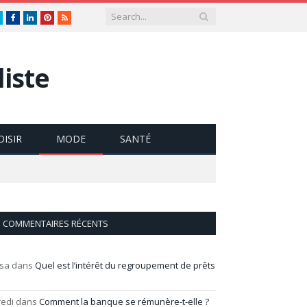
Twitter
Facebook
LinkedIn
Pinterest
RSS
iste
OISIR
MODE
SANTÉ
COMMENTAIRES RÉCENTS
isa
dans
Quel est l’intérêt du regroupement de prêts
redi
dans
Comment la banque se rémunère-t-elle ?