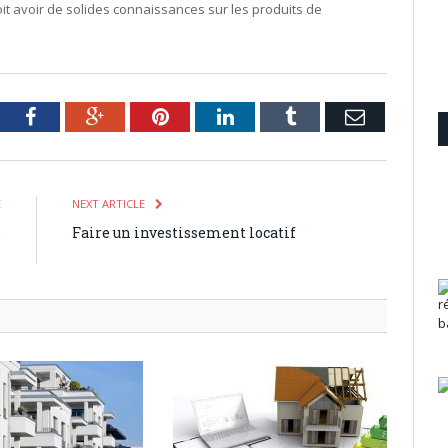
oit avoir de solides connaissances sur les produits de
tter
Facebook
Google+
Pinterest
LinkedIn
Tumblr
Email
E
NEXT ARTICLE
e
Faire un investissement locatif
B