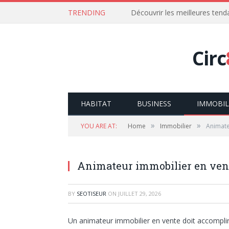
TRENDING
Découvrir les meilleures ten
Circ
HABITAT
BUSINESS
IMMOBIL
»
»
YOU ARE AT:
Home
Immobilier
Animate
Animateur immobilier en vente
BY
SEOTISEUR
ON
JUILLET 29, 2026
Un animateur immobilier en vente doit accompli