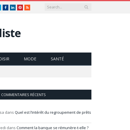
Twitter
Facebook
LinkedIn
Pinterest
RSS
iste
OISIR
MODE
SANTÉ
COMMENTAIRES RÉCENTS
isa
dans
Quel est l’intérêt du regroupement de prêts
redi
dans
Comment la banque se rémunère-t-elle ?