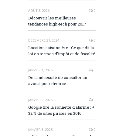
AOÛT 8, 2026
0
Découvrir les meilleures
tendances high-tech pour 2017
DÉCEMBRE 31, 2024
0
Location saisonnière : Ce que dit la
loi en termes d’impôt et de fiscalité
JANVIER 1, 2025
0
De la nécessité de consulter un
avocat pour divorce
JANVIER 2, 2025
0
Google tire la sonnette d’alarme : +
32 % de sites piratés en 2016
JANVIER 3, 2025
0