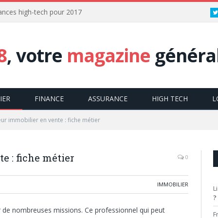
dances high-tech pour 2017
8
, votre
magazine
général
IER
FINANCE
ASSURANCE
HIGH TECH
L
ur immobilier en vente : fiche métier
 : fiche métier
0
IMMOBILIER
L
?
r de nombreuses missions. Ce professionnel qui peut
F