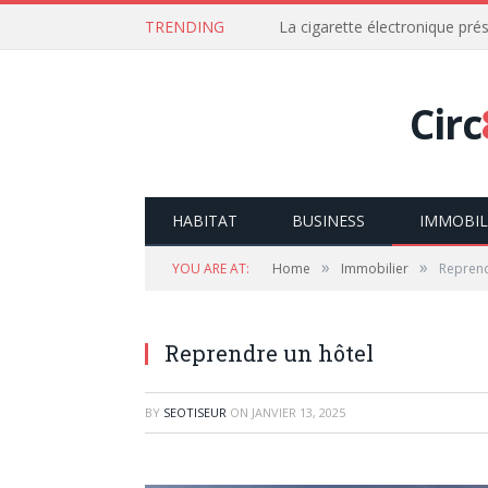
TRENDING
La cigarette électronique prés
Circ
HABITAT
BUSINESS
IMMOBIL
»
»
YOU ARE AT:
Home
Immobilier
Reprend
Reprendre un hôtel
BY
SEOTISEUR
ON
JANVIER 13, 2025