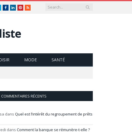
Twitter
Facebook
LinkedIn
Pinterest
RSS
iste
OISIR
MODE
SANTÉ
COMMENTAIRES RÉCENTS
isa
dans
Quel est l’intérêt du regroupement de prêts
redi
dans
Comment la banque se rémunère-t-elle ?