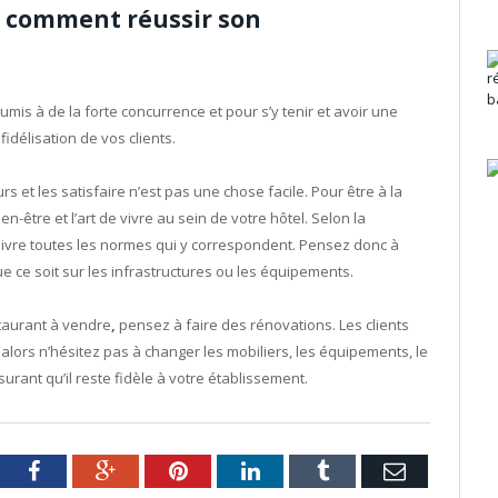
: comment réussir son
oumis à de la forte concurrence et pour s’y tenir et avoir une
fidélisation de vos clients.
rs et les satisfaire n’est pas une chose facile. Pour être à la
ien-être et l’art de vivre au sein de votre hôtel. Selon la
suivre toutes les normes qui y correspondent. Pensez donc à
que ce soit sur les infrastructures ou les équipements.
staurant à vendre
,
pensez à faire des rénovations. Les clients
lors n’hésitez pas à changer les mobiliers, les équipements, le
assurant qu’il reste fidèle à votre établissement.
tter
Facebook
Google+
Pinterest
LinkedIn
Tumblr
Email