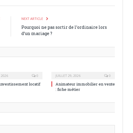
E
NEXT ARTICLE
n
Pourquoi ne pas sortir de l’ordinaire lors
6
d’un mariage ?
, 2026
0
JUILLET 29, 2026
0
investissement locatif
Animateur immobilier en vente
: fiche métier