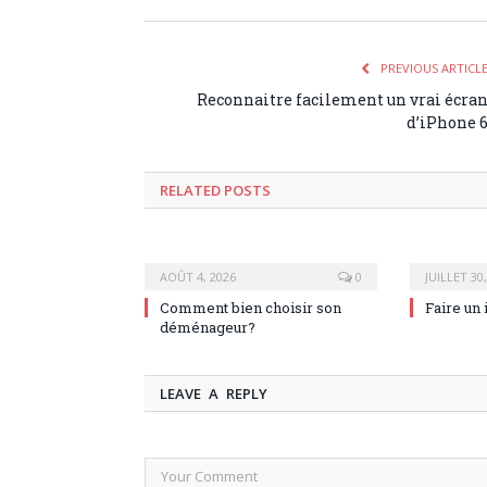
PREVIOUS ARTICL
Reconnaitre facilement un vrai écra
d’iPhone 
RELATED POSTS
AOÛT 4, 2026
0
JUILLET 30
Comment bien choisir son
Faire un 
déménageur?
LEAVE A REPLY