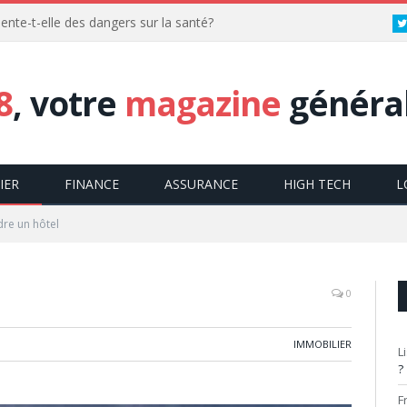
ente-t-elle des dangers sur la santé?
8
, votre
magazine
général
IER
FINANCE
ASSURANCE
HIGH TECH
L
re un hôtel
0
IMMOBILIER
L
?
F