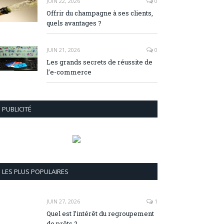
JUIN 22, 2026
0
Offrir du champagne à ses clients,
quels avantages ?
JUIN 21, 2026
0
Les grands secrets de réussite de
l’e-commerce
PUBLICITÉ
LES PLUS POPULAIRES
JUIN 27, 2026
1
Quel est l’intérêt du regroupement
de prêts ?