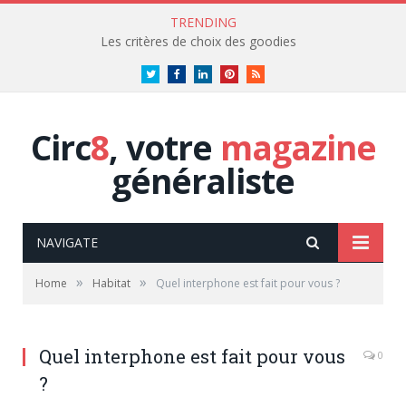
TRENDING
Les critères de choix des goodies
Twitter
Facebook
LinkedIn
Pinterest
RSS
Circ
8
, votre
magazine
généraliste
NAVIGATE
»
»
Home
Habitat
Quel interphone est fait pour vous ?
Quel interphone est fait pour vous
0
?