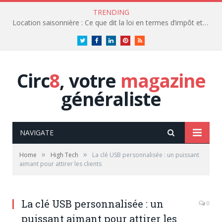
TRENDING
Location saisonnière : Ce que dit la loi en termes d’impôt et de fiscalité
Twitter
Facebook
LinkedIn
Pinterest
RSS
Circ
8
, votre
magazine
généraliste
NAVIGATE
»
»
Home
High Tech
La clé USB personnalisée : un puissant
aimant pour attirer les clients
La clé USB personnalisée : un
0
puissant aimant pour attirer les