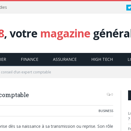
dies
8
, votre
magazine
général
IER
FINANCE
ASSURANCE
HIGH TECH
L
e conseil d’un expert comptable
 comptable
0
BUSINESS
L
?
ise dès sa naissance à sa transmission ou reprise. Son rôle
F