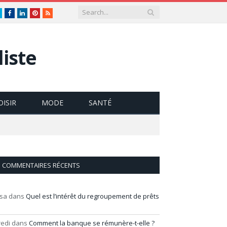
Twitter
Facebook
LinkedIn
Pinterest
RSS
iste
OISIR
MODE
SANTÉ
COMMENTAIRES RÉCENTS
isa
dans
Quel est l’intérêt du regroupement de prêts
redi
dans
Comment la banque se rémunère-t-elle ?