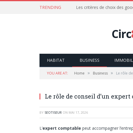
TRENDING
Les critères de choix des goo
Circ
HABITAT
BUSINESS
IMMOBIL
»
»
YOU ARE AT:
Home
Business
Le rôle d
Le rôle de conseil d’un expert
BY
SEOTISEUR
ON
MAI 17, 2026
L’
expert comptable
peut accompagner l’entrepr