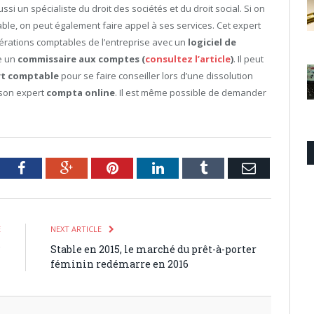
ssi un spécialiste du droit des sociétés et du droit social. Si on
ble, on peut également faire appel à ses services. Cet expert
pérations comptables de l’entreprise avec un
logiciel de
e un
commissaire aux comptes (
consultez l’article
)
. Il peut
rt comptable
pour se faire conseiller lors d’une dissolution
r son expert
compta online
. Il est même possible de demander
tter
Facebook
Google+
Pinterest
LinkedIn
Tumblr
Email
E
NEXT ARTICLE
?
Stable en 2015, le marché du prêt-à-porter
féminin redémarre en 2016