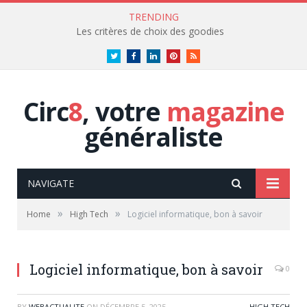
TRENDING
Les critères de choix des goodies
Twitter
Facebook
LinkedIn
Pinterest
RSS
Circ
8
, votre
magazine
généraliste
NAVIGATE
»
»
Home
High Tech
Logiciel informatique, bon à savoir
Logiciel informatique, bon à savoir
0
BY
WEBACTUALITE
ON
DÉCEMBRE 5, 2025
HIGH TECH