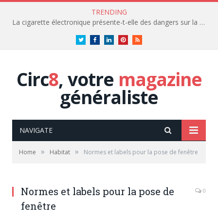
TRENDING
La cigarette électronique présente-t-elle des dangers sur la santé?
Twitter
Facebook
LinkedIn
Pinterest
RSS
Circ
8
, votre
magazine
généraliste
NAVIGATE
»
»
Home
Habitat
Normes et labels pour la pose de fenêtre
Normes et labels pour la pose de
0
fenêtre