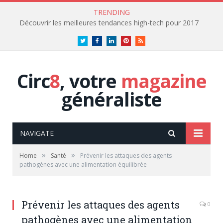
TRENDING
Découvrir les meilleures tendances high-tech pour 2017
Twitter
Facebook
LinkedIn
Pinterest
RSS
Circ
8
, votre
magazine
généraliste
NAVIGATE
»
»
Home
Santé
Prévenir les attaques des agents
pathogènes avec une alimentation équilibrée
Prévenir les attaques des agents
0
pathogènes avec une alimentation