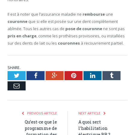
Il est à noter que l’assurance maladie ne
rembourse
une
couronne
que si elle est posée sur une dent complètement
abîmée. Tous les autres cas de
pose de
couronne
ne sont pas
pris en charge
, comme les prothèses provisoires, ou installées
sur des dents de lait ou les
couronnes
à recouvrement partiel.
SHARE.
Twitter
Facebook
Google+
Pinterest
LinkedIn
Tumblr
Email
PREVIOUS ARTICLE
NEXT ARTICLE
Qu’est-ce que le
A quoi sert
programme de
l’habilitation
formation des
électrique BR ?