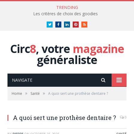
TRENDING
Les critères de choix des goodies
Twitter
Facebook
LinkedIn
Pinterest
RSS
Circ
8
, votre
magazine
généraliste
NAVIGATE
»
»
Home
Santé
A quoi sert une prothèse dentaire ?
A quoi sert une prothèse dentaire ?
0
BY
PIERRE
ON
OCTOBRE 25, 2025
SANTÉ