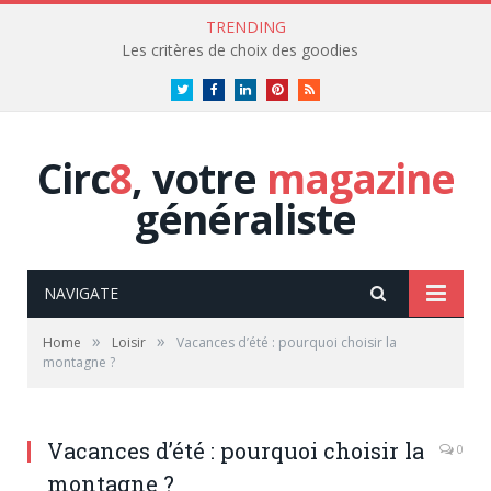
TRENDING
Les critères de choix des goodies
Twitter
Facebook
LinkedIn
Pinterest
RSS
Circ
8
, votre
magazine
généraliste
NAVIGATE
»
»
Home
Loisir
Vacances d’été : pourquoi choisir la
montagne ?
Vacances d’été : pourquoi choisir la
0
montagne ?