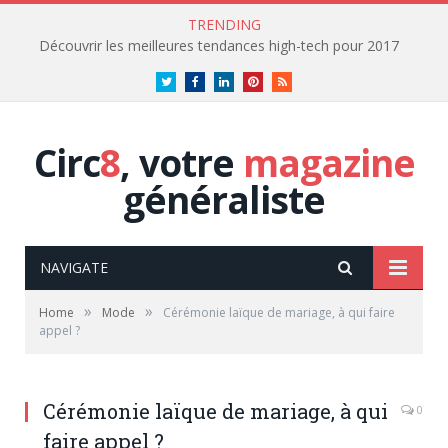
TRENDING
Découvrir les meilleures tendances high-tech pour 2017
Twitter
Facebook
LinkedIn
Pinterest
RSS
Circ
8
, votre
magazine
généraliste
NAVIGATE
»
»
Home
Mode
Cérémonie laïque de mariage, à qui faire
appel ?
Cérémonie laïque de mariage, à qui
0
faire appel ?