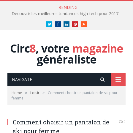
TRENDING
Découvrir les meilleures tendances high-tech pour 2017
Twitter
Facebook
LinkedIn
Pinterest
RSS
Circ
8
, votre
magazine
généraliste
NAVIGATE
»
»
Home
Loisir
Comment choisir un pantalon de ski pour
femme
Comment choisir un pantalon de
0
ski pour femme