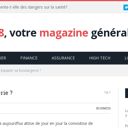
ente-t-elle des dangers sur la santé?
8
, votre
magazine
général
IER
FINANCE
ASSURANCE
HIGH TECH
L
quiper sa boulangerie ?
rie ?
0
BUSINESS
L
?
aujourd’hui attise de jour en jour la convoitise de
F