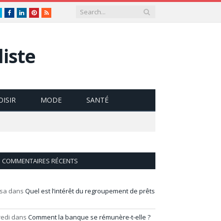
Twitter
Facebook
LinkedIn
Pinterest
RSS
iste
OISIR
MODE
SANTÉ
COMMENTAIRES RÉCENTS
isa
dans
Quel est l’intérêt du regroupement de prêts
redi
dans
Comment la banque se rémunère-t-elle ?