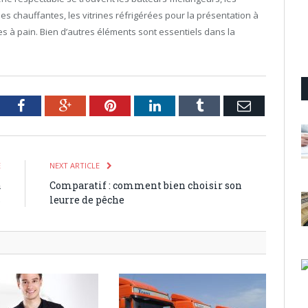
nes chauffantes, les vitrines réfrigérées pour la présentation à
s à pain. Bien d’autres éléments sont essentiels dans la
tter
Facebook
Google+
Pinterest
LinkedIn
Tumblr
Email
E
NEXT ARTICLE
à
Comparatif : comment bien choisir son
s
leurre de pêche