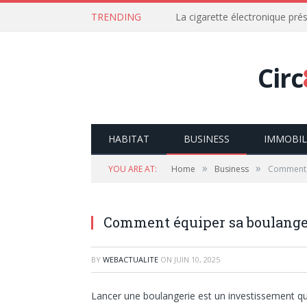
TRENDING
La cigarette électronique prés
Circ
HABITAT
BUSINESS
IMMOBIL
»
»
YOU ARE AT:
Home
Business
Comment é
Comment équiper sa boulange
BY
WEBACTUALITE
ON
JUIN 10, 2025
Lancer une boulangerie est un investissement qui 