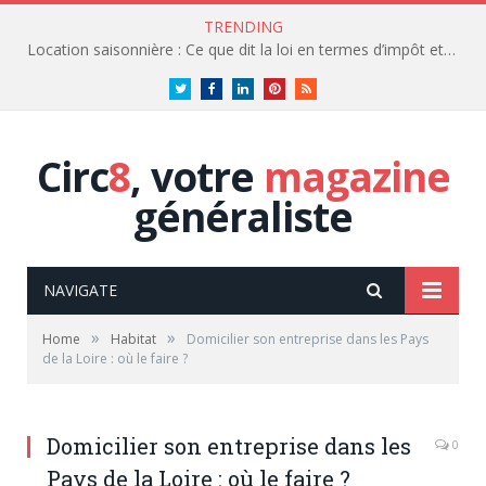
TRENDING
Location saisonnière : Ce que dit la loi en termes d’impôt et de fiscalité
Twitter
Facebook
LinkedIn
Pinterest
RSS
Circ
8
, votre
magazine
généraliste
NAVIGATE
»
»
Home
Habitat
Domicilier son entreprise dans les Pays
de la Loire : où le faire ?
Domicilier son entreprise dans les
0
Pays de la Loire : où le faire ?