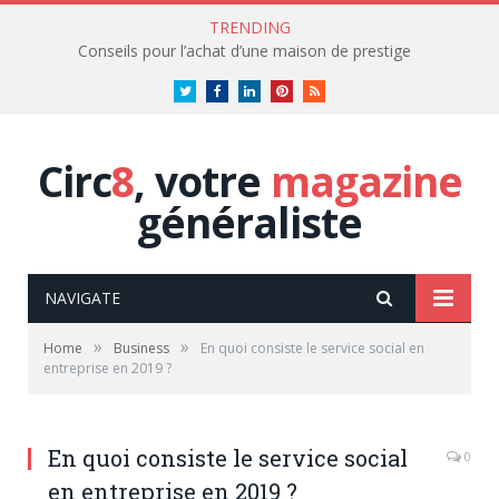
TRENDING
Conseils pour l’achat d’une maison de prestige
Twitter
Facebook
LinkedIn
Pinterest
RSS
Circ
8
, votre
magazine
généraliste
NAVIGATE
»
»
Home
Business
En quoi consiste le service social en
entreprise en 2019 ?
En quoi consiste le service social
0
en entreprise en 2019 ?