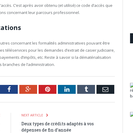
 d’accès. C’est après avoir obtenu (et utilisé) ce code d’accès que
tions concernant leur parcours professionnel.
cations
utres concernant les formalités administratives pouvant être
s téléservices pour les demandes d’extrait de casier judiciaire,
payements d’impôts, etc. Reste à savoir si la dématérialisation
es branches de l’administration.
tter
Facebook
Google+
Pinterest
LinkedIn
Tumblr
Email
E
NEXT ARTICLE
e
Deux types de crédits adaptés à vos
s
dépenses de fin d’année