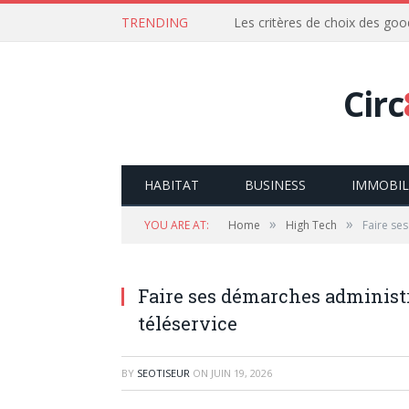
TRENDING
Les critères de choix des goo
Circ
HABITAT
BUSINESS
IMMOBIL
»
»
YOU ARE AT:
Home
High Tech
Faire se
Faire ses démarches administr
téléservice
BY
SEOTISEUR
ON
JUIN 19, 2026