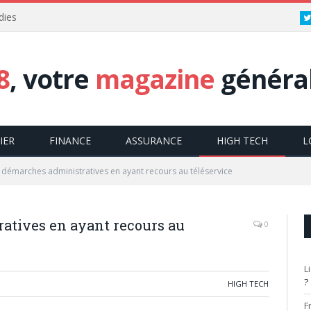
dies
8
, votre
magazine
général
IER
FINANCE
ASSURANCE
HIGH TECH
L
s démarches administratives en ayant recours au téléservice
atives en ayant recours au
0
L
?
HIGH TECH
F