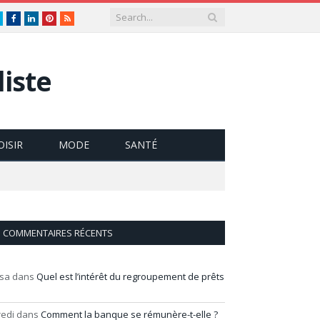
Twitter
Facebook
LinkedIn
Pinterest
RSS
iste
OISIR
MODE
SANTÉ
COMMENTAIRES RÉCENTS
isa
dans
Quel est l’intérêt du regroupement de prêts
redi
dans
Comment la banque se rémunère-t-elle ?