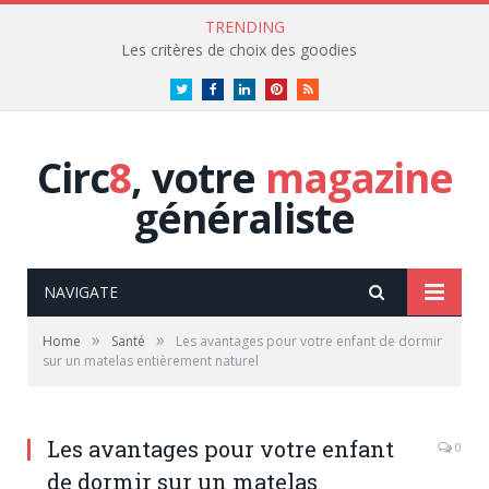
TRENDING
Les critères de choix des goodies
Twitter
Facebook
LinkedIn
Pinterest
RSS
Circ
8
, votre
magazine
généraliste
NAVIGATE
»
»
Home
Santé
Les avantages pour votre enfant de dormir
sur un matelas entièrement naturel
Les avantages pour votre enfant
0
de dormir sur un matelas