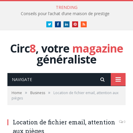
TRENDING
Conseils pour l’achat d’une maison de prestige
Twitter
Facebook
LinkedIn
Pinterest
RSS
Circ
8
, votre
magazine
généraliste
NAVIGATE
»
»
Home
Business
Location de fichier email, attention aux
pièges
Location de fichier email, attention
0
aux pièges