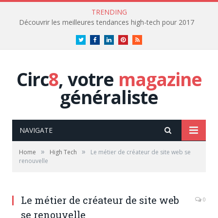
TRENDING
Découvrir les meilleures tendances high-tech pour 2017
Twitter
Facebook
LinkedIn
Pinterest
RSS
Circ
8
, votre
magazine
généraliste
NAVIGATE
»
»
Home
High Tech
Le métier de créateur de site web se
renouvelle
Le métier de créateur de site web
0
se renouvelle