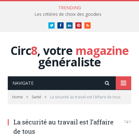
TRENDING
Les critères de choix des goodies
Twitter
Facebook
LinkedIn
Pinterest
RSS
Circ
8
, votre
magazine
généraliste
NAVIGATE
»
»
Home
Santé
La sécurité au travail est l’affaire de tous
La sécurité au travail est l’affaire
0
de tous