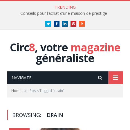
TRENDING
Conseils pour l’achat d’une maison de prestige
Twitter
Facebook
LinkedIn
Pinterest
RSS
Circ
8
, votre
magazine
généraliste
NAVIGATE
»
Home
Posts Tagged "drain"
BROWSING:
DRAIN