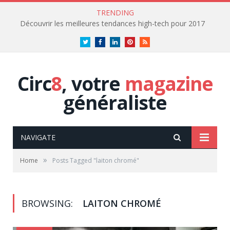
TRENDING
Découvrir les meilleures tendances high-tech pour 2017
Twitter
Facebook
LinkedIn
Pinterest
RSS
Circ
8
, votre
magazine
généraliste
NAVIGATE
»
Home
Posts Tagged "laiton chromé"
BROWSING:
LAITON CHROMÉ