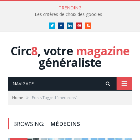
TRENDING
Les critères de choix des goodies
Twitter
Facebook
LinkedIn
Pinterest
RSS
Circ
8
, votre
magazine
généraliste
NAVIGATE
»
Home
Posts Tagged "médecins"
BROWSING:
MÉDECINS