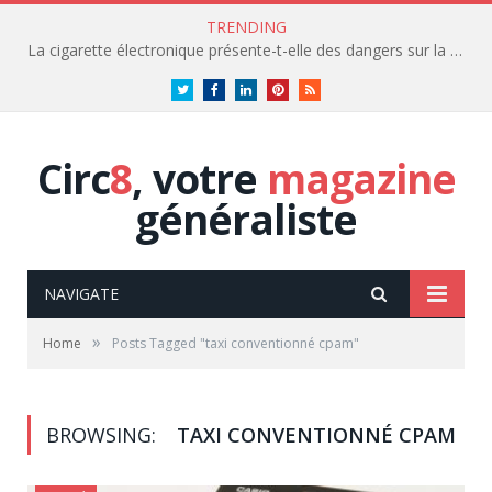
TRENDING
La cigarette électronique présente-t-elle des dangers sur la santé?
Twitter
Facebook
LinkedIn
Pinterest
RSS
Circ
8
, votre
magazine
généraliste
NAVIGATE
»
Home
Posts Tagged "taxi conventionné cpam"
BROWSING:
TAXI CONVENTIONNÉ CPAM