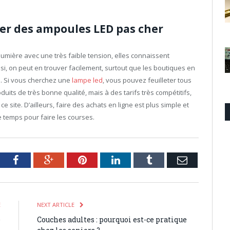
er des ampoules LED pas cher
umière avec une très faible tension, elles connaissent
i, on peut en trouver facilement, surtout que les boutiques en
. Si vous cherchez une
lampe led
, vous pouvez feuilleter tous
ts de très bonne qualité, mais à des tarifs très compétitifs,
ce site. D’ailleurs, faire des achats en ligne est plus simple et
 temps pour faire les courses.
tter
Facebook
Google+
Pinterest
LinkedIn
Tumblr
Email
E
NEXT ARTICLE
e
Couches adultes : pourquoi est-ce pratique