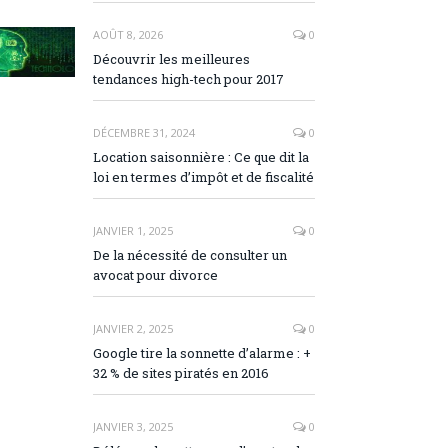
AOÛT 8, 2026
0
Découvrir les meilleures
tendances high-tech pour 2017
DÉCEMBRE 31, 2024
0
Location saisonnière : Ce que dit la
loi en termes d’impôt et de fiscalité
JANVIER 1, 2025
0
De la nécessité de consulter un
avocat pour divorce
JANVIER 2, 2025
0
Google tire la sonnette d’alarme : +
32 % de sites piratés en 2016
JANVIER 3, 2025
0