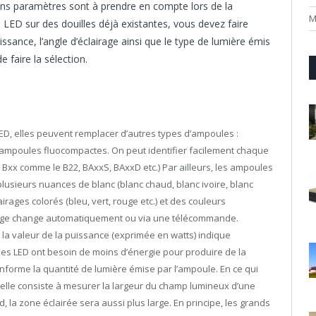
ins paramètres sont à prendre en compte lors de la
M
LED sur des douilles déjà existantes, vous devez faire
uissance, l’angle d’éclairage ainsi que le type de lumière émis
 faire la sélection.
ED, elles peuvent remplacer d’autres types d’ampoules :
mpoules fluocompactes. On peut identifier facilement chaque
7, Bxx comme le B22, BAxxS, BAxxD etc.) Par ailleurs, les ampoules
lusieurs nuances de blanc (blanc chaud, blanc ivoire, blanc
irages colorés (bleu, vert, rouge etc.) et des couleurs
airage change automatiquement ou via une télécommande.
a valeur de la puissance (exprimée en watts) indique
les LED ont besoin de moins d’énergie pour produire de la
informe la quantité de lumière émise par l’ampoule. En ce qui
, elle consiste à mesurer la largeur du champ lumineux d’une
d, la zone éclairée sera aussi plus large. En principe, les grands