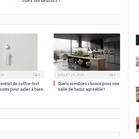
chez les seniors ?
026
0
JUILLET 25, 2026
0
sentiel du coffre-fort
Quels meubles choisir pour une
oints pour aider à bien
salle de bains agréable?