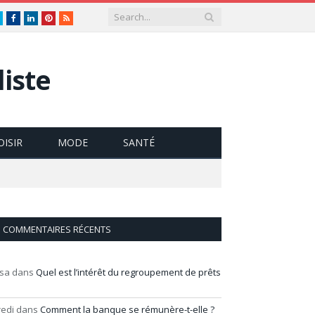
Twitter
Facebook
LinkedIn
Pinterest
RSS
iste
OISIR
MODE
SANTÉ
COMMENTAIRES RÉCENTS
isa
dans
Quel est l’intérêt du regroupement de prêts
redi
dans
Comment la banque se rémunère-t-elle ?