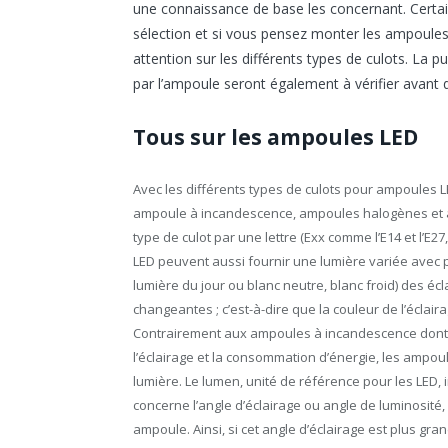
une connaissance de base les concernant. Certa
sélection et si vous pensez monter les ampoules 
attention sur les différents types de culots. La p
par l’ampoule seront également à vérifier avant de
Tous sur les ampoules LED
Avec les différents types de culots pour ampoules L
ampoule à incandescence, ampoules halogènes et a
type de culot par une lettre (Exx comme l’E14 et l’E2
LED peuvent aussi fournir une lumière variée avec p
lumière du jour ou blanc neutre, blanc froid) des écla
changeantes ; c’est-à-dire que la couleur de l’écl
Contrairement aux ampoules à incandescence dont l
l’éclairage et la consommation d’énergie, les ampou
lumière. Le lumen, unité de référence pour les LED, 
concerne l’angle d’éclairage ou angle de luminosité
ampoule. Ainsi, si cet angle d’éclairage est plus gran