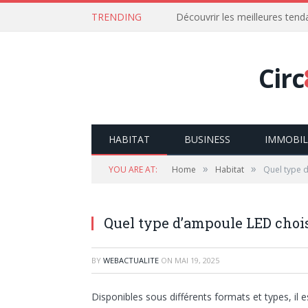
TRENDING
Découvrir les meilleures ten
Circ
HABITAT
BUSINESS
IMMOBIL
»
»
YOU ARE AT:
Home
Habitat
Quel type d
Quel type d’ampoule LED chois
BY
WEBACTUALITE
ON
MAI 19, 2025
Disponibles sous différents formats et types, il e