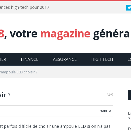
dances high-tech pour 2017
8
, votre
magazine
général
IER
FINANCE
ASSURANCE
HIGH TECH
L
’ampoule LED choisir ?
ir ?
0
HABITAT
L
?
st parfois difficile de choisir une ampoule LED si on n’a pas
F