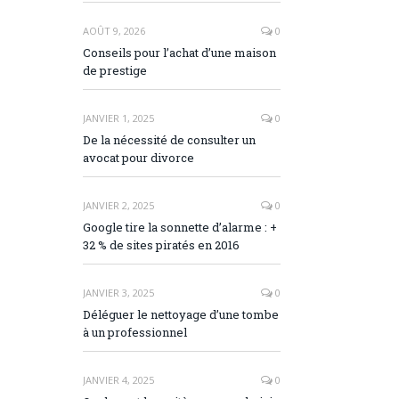
AOÛT 9, 2026
0
Conseils pour l’achat d’une maison
de prestige
JANVIER 1, 2025
0
De la nécessité de consulter un
avocat pour divorce
JANVIER 2, 2025
0
Google tire la sonnette d’alarme : +
32 % de sites piratés en 2016
JANVIER 3, 2025
0
Déléguer le nettoyage d’une tombe
à un professionnel
JANVIER 4, 2025
0