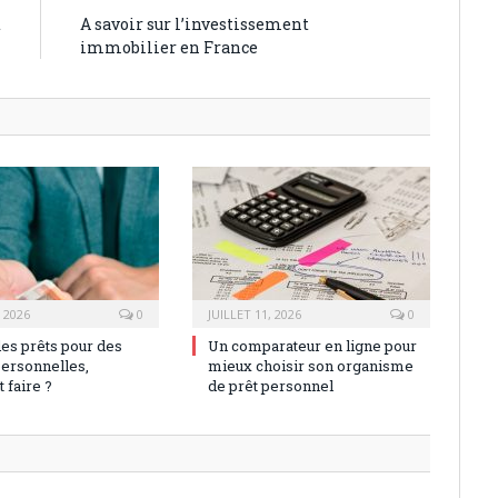
t
A savoir sur l’investissement
n
immobilier en France
, 2026
0
JUILLET 11, 2026
0
des prêts pour des
Un comparateur en ligne pour
personnelles,
mieux choisir son organisme
faire ?
de prêt personnel