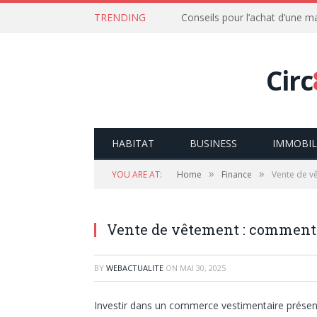
TRENDING
Conseils pour l’achat d’une m
Circ
HABITAT
BUSINESS
IMMOBIL
»
»
YOU ARE AT:
Home
Finance
Vente de vê
Vente de vêtement : comment 
BY
WEBACTUALITE
ON
MAI 30, 2025
Investir dans un commerce vestimentaire présente