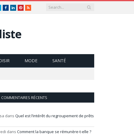
Twitter
Facebook
LinkedIn
Pinterest
RSS
iste
OISIR
MODE
SANTÉ
COMMENTAIRES RÉCENTS
isa
dans
Quel est l’intérêt du regroupement de prêts
redi
dans
Comment la banque se rémunère-t-elle ?