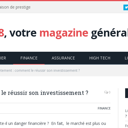
aison de prestige
8
, votre
magazine
général
IER
FINANCE
ASSURANCE
HIGH TECH
L
tement : comment le réussir son investissement ?
le réussir son investissement ?
0
FINANCE
L
?
-il un danger financière ? En fait, le marché est plus ou
F