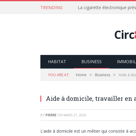
TRENDING
La cigarette électronique prés
Circ
HABITAT
BUSINESS
IMMOBIL
»
»
YOU ARE AT:
Home
Business
Aide à dom
Aide à domicile, travailler en
BY
PIERRE
ON
MARS 21, 2026
L’aide à domicile est un métier qui consiste à 