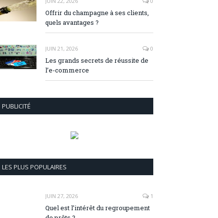
JUIN 22, 2026
0
Offrir du champagne à ses clients,
quels avantages ?
JUIN 21, 2026
0
Les grands secrets de réussite de
l’e-commerce
PUBLICITÉ
LES PLUS POPULAIRES
JUIN 27, 2026
1
Quel est l’intérêt du regroupement
de prêts ?