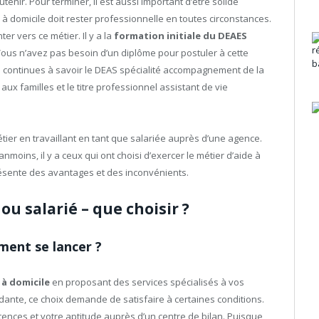
tenir. Pour terminer, il est aussi important d’être solide
à domicile doit rester professionnelle en toutes circonstances.
r vers ce métier. Il y a la
formation initiale du DEAES
 Vous n’avez pas besoin d’un diplôme pour postuler à cette
ons continues à savoir le DEAS spécialité accompagnement de la
 aux familles et le titre professionnel assistant de vie
tier en travaillant en tant que salariée auprès d’une agence.
anmoins, il y a ceux qui ont choisi d’exercer le métier d’aide à
ésente des avantages et des inconvénients.
u salarié – que choisir ?
ment se lancer ?
 à domicile
en proposant des services spécialisés à vos
dante, ce choix demande de satisfaire à certaines conditions.
ences et votre aptitude auprès d’un centre de bilan. Puisque