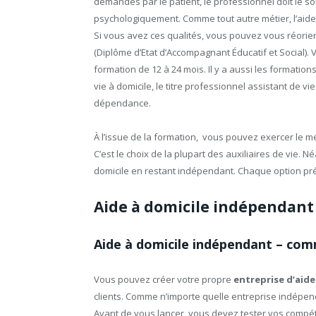
demandés par le patient, le professionnel doit le sou
psychologiquement. Comme tout autre métier, l’aide 
Si vous avez ces qualités, vous pouvez vous réoriente
(Diplôme d’Etat d’Accompagnant Éducatif et Social).
formation de 12 à 24 mois. Il y a aussi les formati
vie à domicile, le titre professionnel assistant de vie
dépendance.
À l’issue de la formation, vous pouvez exercer le mé
C’est le choix de la plupart des auxiliaires de vie. Né
domicile en restant indépendant. Chaque option pr
Aide à domicile indépendant o
Aide à domicile indépendant – com
Vous pouvez créer votre propre
entreprise d’aide
clients. Comme n’importe quelle entreprise indépen
Avant de vous lancer, vous devez tester vos compét