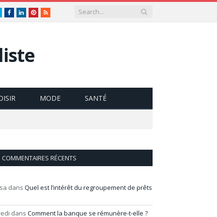
Twitter
Facebook
LinkedIn
Pinterest
RSS
iste
OISIR
MODE
SANTÉ
COMMENTAIRES RÉCENTS
isa
dans
Quel est l’intérêt du regroupement de prêts
redi
dans
Comment la banque se rémunère-t-elle ?