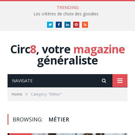
TRENDING
Les critères de choix des goodies
Twitter
Facebook
LinkedIn
Pinterest
RSS
Circ
8
, votre
magazine
généraliste
NAVIGATE
»
Home
Category: "Métier"
BROWSING:
MÉTIER