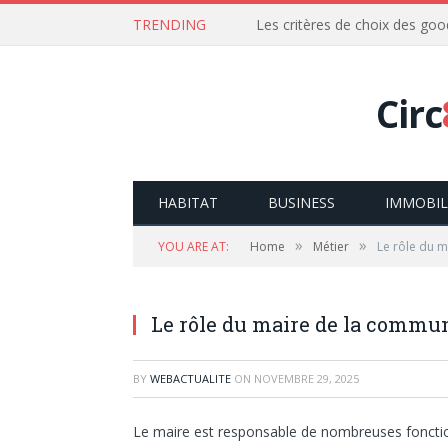
TRENDING
Les critères de choix des goo
Circ
HABITAT
BUSINESS
IMMOBIL
»
»
YOU ARE AT:
Home
Métier
Le rôle du 
Le rôle du maire de la commu
BY
WEBACTUALITE
ON
NOVEMBRE 29, 2025
Le maire est responsable de nombreuses fonction