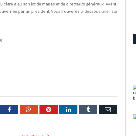
-Bicêtre a eu son lot de maires et de directeurs généraux. Avant
t gouvernée par un président. Vous trouverez ci-dessous une liste
19
tter
Facebook
Google+
Pinterest
LinkedIn
Tumblr
Email
E
NEXT ARTICLE