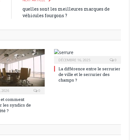
s
quelles sont les meilleures marques de
s
véhicules fourgons ?
DÉCEMBRE 16, 2025
0
La différence entre le serrurier
de ville et le serrurier des
champs ?
, 2026
0
 et comment
 les syndics de
été ?