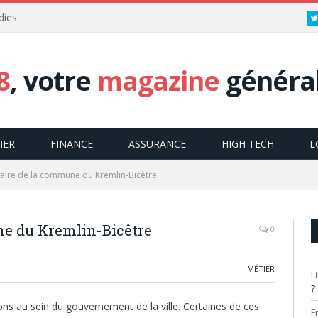
dies
8
, votre
magazine
général
IER
FINANCE
ASSURANCE
HIGH TECH
L
maire de la commune du Kremlin-Bicêtre
ne du Kremlin-Bicêtre
0
MÉTIER
L
?
s au sein du gouvernement de la ville. Certaines de ces
F