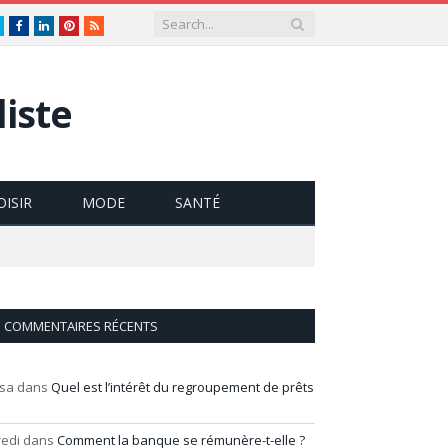
Twitter
Facebook
LinkedIn
Pinterest
RSS
iste
OISIR
MODE
SANTÉ
COMMENTAIRES RÉCENTS
isa
dans
Quel est l’intérêt du regroupement de prêts
redi
dans
Comment la banque se rémunère-t-elle ?