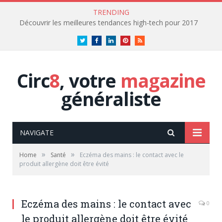
TRENDING
Découvrir les meilleures tendances high-tech pour 2017
Twitter
Facebook
LinkedIn
Pinterest
RSS
Circ
8
, votre
magazine
généraliste
NAVIGATE
»
»
Home
Santé
Eczéma des mains : le contact avec le
produit allergène doit être évité
Eczéma des mains : le contact avec
0
le produit allergène doit être évité