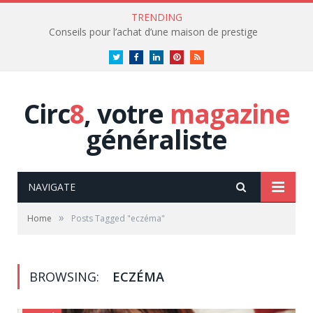
TRENDING
Conseils pour l’achat d’une maison de prestige
Twitter
Facebook
LinkedIn
Pinterest
RSS
Circ
8
, votre
magazine
généraliste
NAVIGATE
»
Home
Posts Tagged "eczéma"
BROWSING:
ECZÉMA