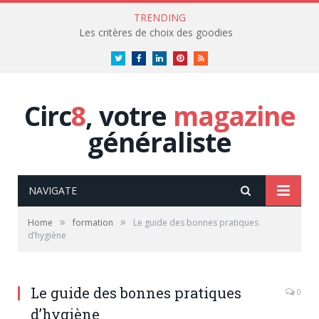
TRENDING
Les critères de choix des goodies
Twitter
Facebook
LinkedIn
Pinterest
RSS
Circ
8
, votre
magazine
généraliste
NAVIGATE
»
»
Home
formation
Le guide des bonnes pratiques
d’hygiène
Le guide des bonnes pratiques
0
d’hygiène