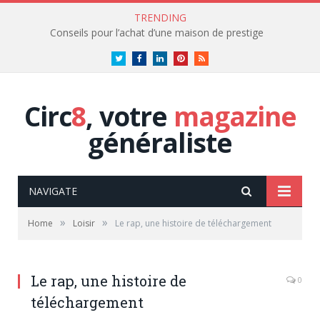
TRENDING
Conseils pour l’achat d’une maison de prestige
Twitter
Facebook
LinkedIn
Pinterest
RSS
Circ
8
, votre
magazine
généraliste
NAVIGATE
»
»
Home
Loisir
Le rap, une histoire de téléchargement
Le rap, une histoire de
0
téléchargement