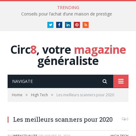
TRENDING
Conseils pour l’achat d’une maison de prestige
Twitter
Facebook
LinkedIn
Pinterest
RSS
Circ
8
, votre
magazine
généraliste
NAVIGATE
»
»
Home
High Tech
Les meilleurs scanners pour 2020
Les meilleurs scanners pour 2020
0
BY
WEBACTUALITE
ON
JANVIER 10, 2026
HIGH TECH